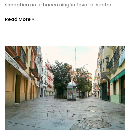
simpática no le hacen ningún favor al sector.
Los
Read More »
bulos
gastronómicos