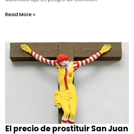
Dignidad
Read More »
y
caldo
gallego
El precio de prostituir San Juan