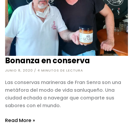
Bonanza en conserva
JUNIO 8, 2020
/
4 MINUTOS DE LECTURA
Las conservas marineras de Fran Senra son una
metáfora del modo de vida sanluqueño. Una
ciudad echada a navegar que comparte sus
sabores con el mundo.
Bonanza
Read More »
en