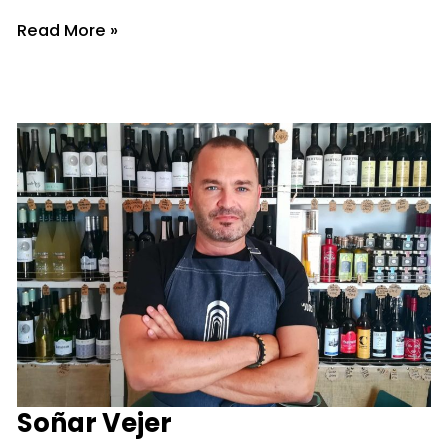
Política
Read More »
y
gastronomía
Soñar Vejer