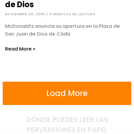
de Dios
NOVIEMBRE 30, 2019
/
4 MINUTOS DE LECTURA
McDonald’s anuncia su apertura en la Plaza de
San Juan de Dios de Cádiz
El
Read More »
precio
de
prostituir
San
Juan
Load More
de
Dios
DÓNDE PUEDES LEER LAS
PERVERSIONES EN PAPEL