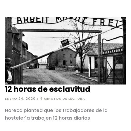
gastronómica
y
soberanía
alimentaria
12 horas de esclavitud
ENERO 24, 2020
/
4 MINUTOS DE LECTURA
Horeca plantea que los trabajadores de la
hostelería trabajen 12 horas diarias