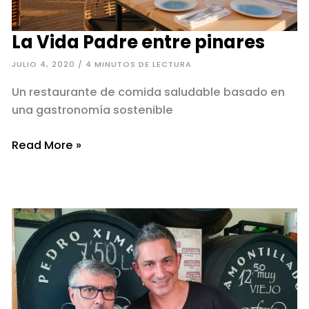
La Vida Padre entre pinares
JULIO 4, 2020
/
4 MINUTOS DE LECTURA
Un restaurante de comida saludable basado en
una gastronomía sostenible
La
Read More »
Vida
Padre
entre
pinares