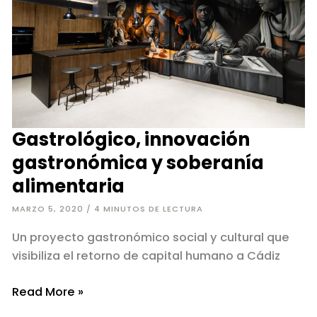
Gastrológico, innovación
gastronómica y soberanía
alimentaria
MARZO 5, 2020
/
4 MINUTOS DE LECTURA
Un proyecto gastronómico social y cultural que
visibiliza el retorno de capital humano a Cádiz
Gastrológico,
Read More »
innovación