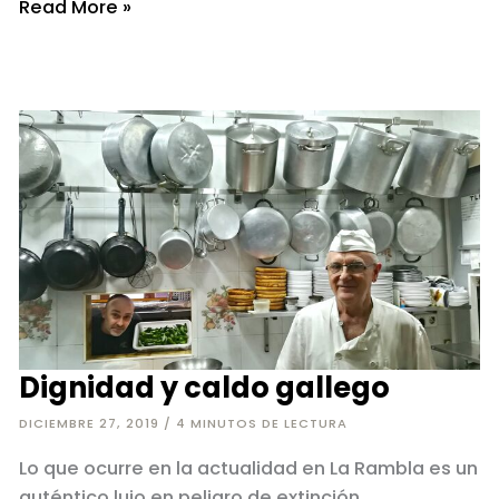
12
Read More »
horas
de
esclavitud
Dignidad y caldo gallego
DICIEMBRE 27, 2019
/
4 MINUTOS DE LECTURA
Lo que ocurre en la actualidad en La Rambla es un
auténtico lujo en peligro de extinción.