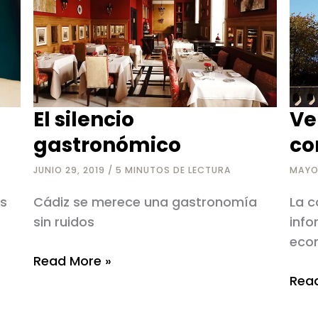
El silencio
Ve
gastronómico
co
JUNIO 29, 2019
/
5 MINUTOS DE LECTURA
MAYO
és
Cádiz se merece una gastronomía
La c
sin ruidos
info
eco
El
Read More »
silencio
Vend
Read
gastronómico
per