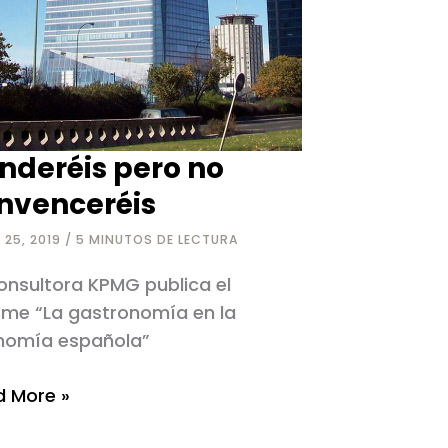
nderéis pero no
nvenceréis
 25, 2019
/
5 MINUTOS DE LECTURA
onsultora KPMG publica el
rme “La gastronomía en la
nomía española”
eréis
 More »
o