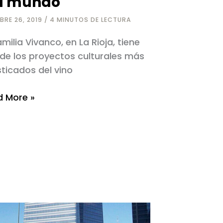
l mundo
BRE 26, 2019
/
4 MINUTOS DE LECTURA
amilia Vivanco, en La Rioja, tiene
de los proyectos culturales más
sticados del vino
 More »
or
eo
do