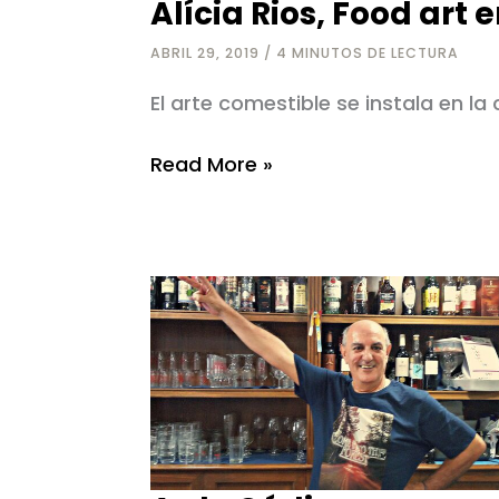
Alícia Rios, Food art 
ABRIL 29, 2019
/
4 MINUTOS DE LECTURA
El arte comestible se instala en la
Alícia
Read More »
Rios,
Food
art
en
Cádiz