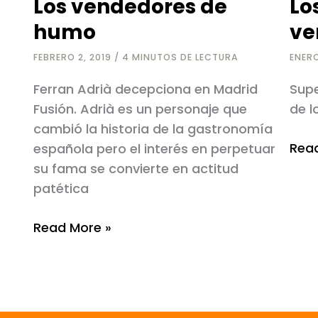
Los vendedores de
Lo
humo
ve
FEBRERO 2, 2019
/
4 MINUTOS DE LECTURA
ENERO
Ferran Adrià decepciona en Madrid
Supe
Fusión. Adrià es un personaje que
de l
cambió la historia de la gastronomía
Los
Read
española pero el interés en perpetuar
ultr
su fama se convierte en actitud
venc
patética
Los
Read More »
vendedores
de
humo