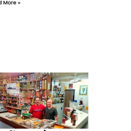
 More »
lde
va