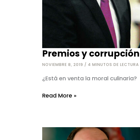
Premios y corrupció
NOVIEMBRE 8, 2019
/
4 MINUTOS DE LECTURA
¿Está en venta la moral culinaria?
Premios
Read More »
y
corrupción
gastronómica