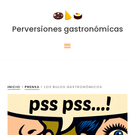
Ir
al
contenido
Perversiones gastronómicas
Menú
principal
INICIO
PRENSA
LOS BULOS GASTRONÓMICOS