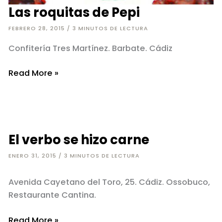
Las roquitas de Pepi
FEBRERO 28, 2015
/
3 MINUTOS DE LECTURA
Confitería Tres Martínez. Barbate. Cádiz
Las
Read More »
roquitas
de
Pepi
El verbo se hizo carne
ENERO 31, 2015
/
3 MINUTOS DE LECTURA
Avenida Cayetano del Toro, 25. Cádiz. Ossobuco,
Restaurante Cantina.
El
Read More »