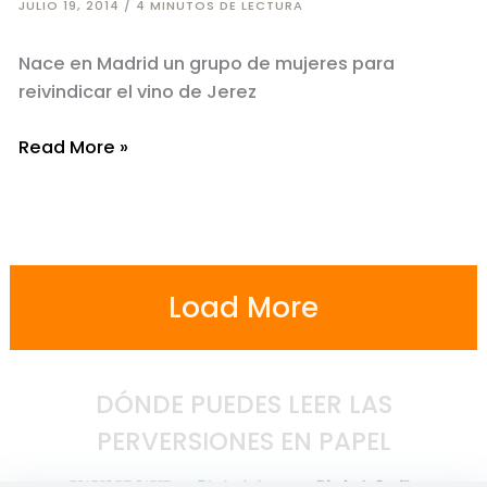
JULIO 19, 2014
/
4 MINUTOS DE LECTURA
Nace en Madrid un grupo de mujeres para
reivindicar el vino de Jerez
El
Read More »
poderío
de
las
Sherry
Women
Load More
DÓNDE PUEDES LEER LAS
PERVERSIONES EN PAPEL