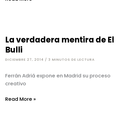
verbo
se
hizo
carne
La verdadera mentira de El
Bulli
DICIEMBRE 27, 2014
/
3 MINUTOS DE LECTURA
Ferrán Adriá expone en Madrid su proceso
creativo
La
Read More »
verdadera
mentira
de
El