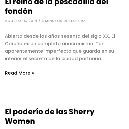
El reino de la pescadilla del
fondón
AGOSTO 16, 2014
/
3 MINUTOS DE LECTURA
Abierto desde los años sesenta del siglo XX, El
Coruña es un completo anacronismo. Tan
aparentemente imperfecto que guarda en su
interior el secreto de la ciudad portuaria.
El
Read More »
reino
de
la
pescadilla
El poderío de las Sherry
del
fondón
Women