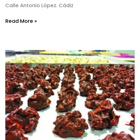
Calle Antonio López. Cádiz
La
Read More »
última
casa
de
comidas