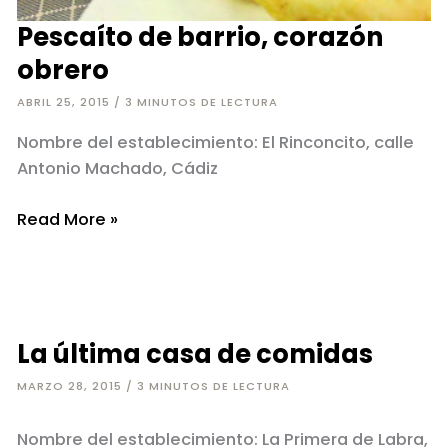
Pescaíto de barrio, corazón
obrero
ABRIL 25, 2015
/
3 MINUTOS DE LECTURA
Nombre del establecimiento: El Rinconcito, calle
Antonio Machado, Cádiz
Pescaíto
Read More »
de
barrio,
corazón
obrero
La última casa de comidas
MARZO 28, 2015
/
3 MINUTOS DE LECTURA
Nombre del establecimiento: La Primera de Labra,