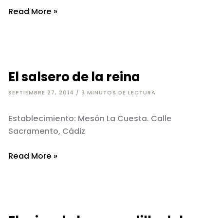
El
Read More »
mago
de
las
setas
El salsero de la reina
SEPTIEMBRE 27, 2014
/
3 MINUTOS DE LECTURA
Establecimiento: Mesón La Cuesta. Calle
Sacramento, Cádiz
El
Read More »
salsero
de
la
reina