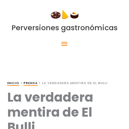
Ir
al
contenido
Perversiones gastronómicas
Menú
principal
INICIO
PRENSA
LA VERDADERA MENTIRA DE EL BULLI
La verdadera
mentira de El
Bulli