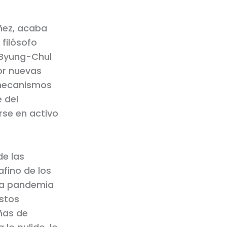
úñez, acaba
 filósofo
n Byung-Chul
or nuevas
 mecanismos
 del
irse en activo
de las
afino de los
 la pandemia
estos
ñas de