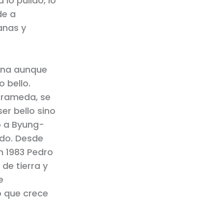
lo pulido, lo
de a
anas y
cina aunque
 bello.
arrameda, se
er bello sino
o a Byung-
ado. Desde
n 1983 Pedro
de tierra y
e
o que crece