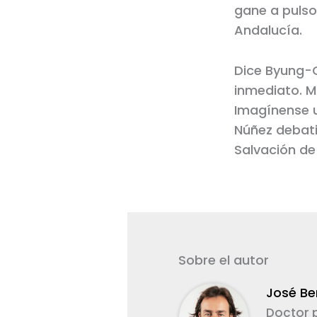
gane a pulso
Andalucía.
Dice Byung-C
inmediato. M
Imagínense u
Núñez debati
Salvación de 
Sobre el autor
José Be
Doctor p