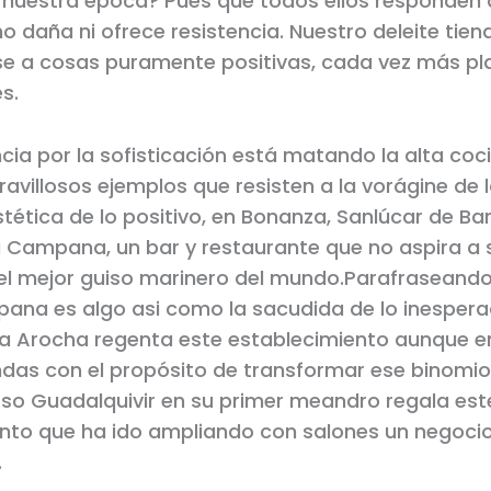
 nuestra época? Pues que todos ellos responden a 
no daña ni ofrece resistencia. Nuestro deleite tien
rse a cosas puramente positivas, cada vez más pl
s.
ia por la sofisticación está matando la alta co
villosos ejemplos que resisten a la vorágine de lo
estética de lo positivo, en Bonanza, Sanlúcar de B
 Campana, un bar y restaurante que no aspira a s
el mejor guiso marinero del mundo.Parafraseand
ana es algo asi como la sacudida de lo inesper
lia Arocha regenta este establecimiento aunque e
ndas con el propósito de transformar ese binomio 
roso Guadalquivir en su primer meandro regala est
nto que ha ido ampliando con salones un negoci
.