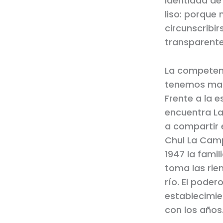
identidad de
liso: porque 
circunscribi
transparente
La competenc
tenemos mara
Frente a la 
encuentra La
a compartir 
Chul La Camp
1947 la fami
toma las rie
río. El pode
establecimie
con los años