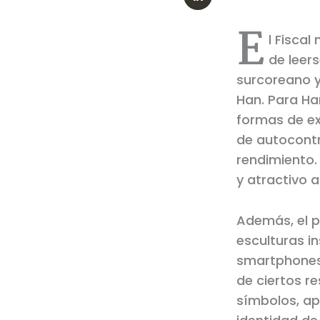
E
l Fiscal
de leers
surcoreano y
Han. Para Ha
formas de ex
de autocontr
rendimiento. 
y atractivo 
Además, el p
esculturas in
smartphones 
de ciertos r
símbolos, ap