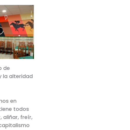
o de
 la alteridad
mos en
tiene todos
aliñar, freír,
 capitalismo