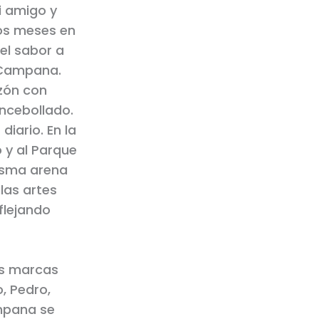
i amigo y
os meses en
el sabor a
a Campana.
azón con
ncebollado.
iario. En la
 y al Parque
misma arena
llas artes
flejando
as marcas
o, Pedro,
ampana se