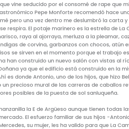
 que vine seducido por el consomé de rape que m
gastronómico Pepe Monforte recomendó hace un
é pero una vez dentro me deslumbró la carta y 
se respira. El potaje marinero es la estrella de L
arisco, raya al ajorraya, merluza a la pleamar, c
ndigas de corvina, garbanzos con chocos, atún e
sos se sirven en el momento porque el trabajo es d
ma han construido un nuevo salón con vistas al río
Doñana ya que el edificio está construido en la 
Ahí es donde Antonio, uno de los hijos, que hizo Be
o un precioso mural de las carreras de caballos re
lores posibles de la puesta de sol sanluqueña.
anzanilla la E de Argüeso aunque tienen todas l
mercado. El esfuerzo familiar de sus hijos -Antoni
 Mercedes, su mujer, les ha valido para que La C