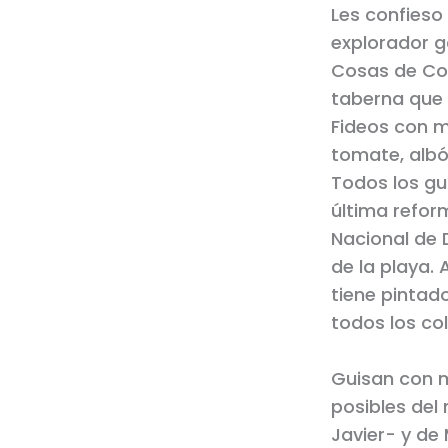
Les confieso
explorador 
Cosas de Com
taberna que 
Fideos con m
tomate, albó
Todos los gui
última refor
Nacional de 
de la playa. 
tiene pintad
todos los co
Guisan con m
posibles del 
Javier- y de