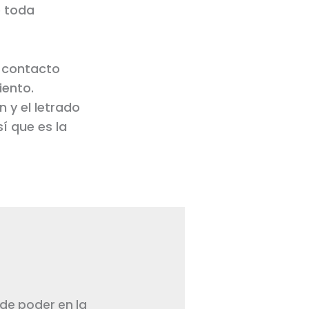
e toda
n contacto
iento.
 y el letrado
í que es la
 de poder en la