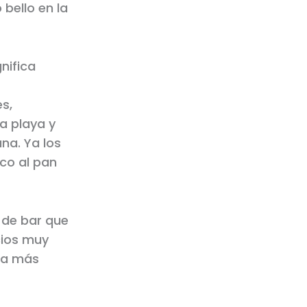
 bello en la
nifica
s,
a playa y
na. Ya los
co al pan
a de bar que
cios muy
ta más