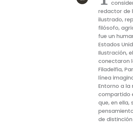
conside
redactor de 
ilustrado, r
filósofo, agri
fue un huma
Estados Unid
Ilustración, 
conectaron l
Filadelfia, 
línea imagina
Entorno a la
compartido e
que, en ella,
pensamiento,
de distinción