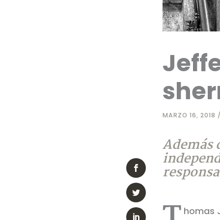
Jeffe
sher
MARZO 16, 2018
Además de
independe
responsab
T
homas Je