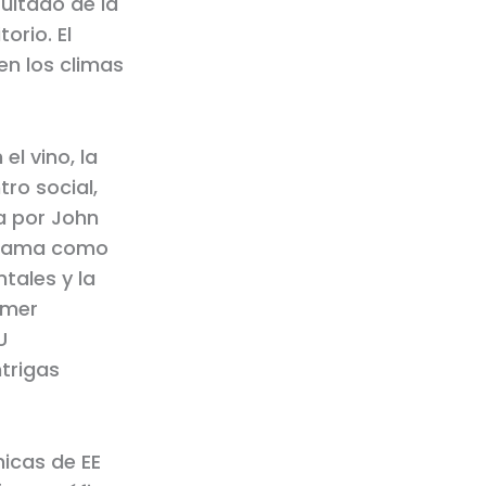
sultado de la
orio. El
en los climas
el vino, la
tro social,
da por John
 fama como
tales y la
imer
U
trigas
micas de EE