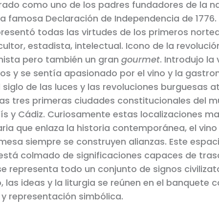
rado como uno de los padres fundadores de la na
la famosa Declaración de Independencia de 1776
epresentó todas las virtudes de los primeros nort
cultor, estadista, intelectual. Icono de la revolució
nista pero también un gran
gourmet
. Introdujo la
os y se sentía apasionado por el vino y la gastro
el siglo de las luces y las revoluciones burguesas a
as tres primeras ciudades constitucionales del m
París y Cádiz. Curiosamente estas localizaciones m
ria que enlaza la historia contemporánea, el vino y
 mesa siempre se construyen alianzas. Este espac
stá colmado de significaciones capaces de tras
 se representa todo un conjunto de signos civilizato
 las ideas y la liturgia se reúnen en el banquete
 y representación simbólica.