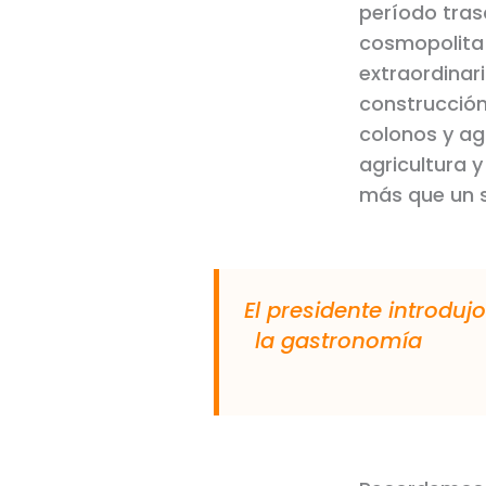
período tras
cosmopolita 
extraordinar
construcción
colonos y agr
agricultura y
más que un s
El presidente introdujo la viña en ee uu y se sentía apasionado por el vino y
la gastronomía