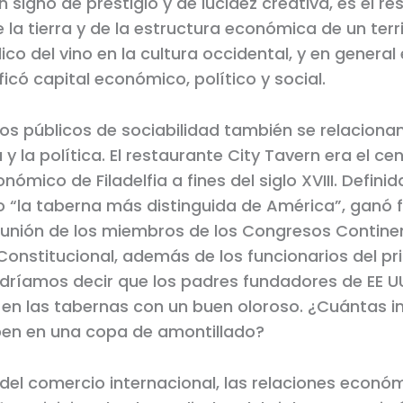
 signo de prestigio y de lucidez creativa, es el re
la tierra y de la estructura económica de un territ
co del vino en la cultura occidental, y en general 
ificó capital económico, político y social.
os públicos de sociabilidad también se relacionan 
 la política. El restaurante City Tavern era el cen
onómico de Filadelfia a fines del siglo XVIII. Defini
“la taberna más distinguida de América”, ganó
reunión de los miembros de los Congresos Continen
onstitucional, además de los funcionarios del pr
dríamos decir que los padres fundadores de EE U
en las tabernas con un buen oloroso. ¿Cuántas in
ben en una copa de amontillado?
 del comercio internacional, las relaciones econó