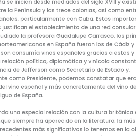
 se inician desde mediados del siglo XVIII y exist
re la Península y las trece colonias, así como ent
añolas, particularmente con Cuba. Estos importa
 justifican el establecimiento de una red consula
diado la profesora Guadalupe Carrasco, los pri
orteamericanos en España fueron los de Cádiz y 
erson consumía vinos españoles gracias a estos 
 relación política, diplomática y vinícola constant
cia de Jefferson como Secretario de Estado y,
nte como Presidente, podemos constatar que era
l vino español y más concretamente del vino de 
iguo de España.
rda una especial relación con la cultura británica
nque siempre ha aparecido en la literatura, la músi
 precedentes más significativos lo tenemos en la 