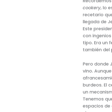
Recordemos q
cookery
, lo
recetario que
llegada de J
Este preside
con ingenios
tipo. Era un
también del 
Pero donde J
vino. Aunque
afrancesamie
burdeos. El 
un mecanismo
Tenemos que 
espacios de 