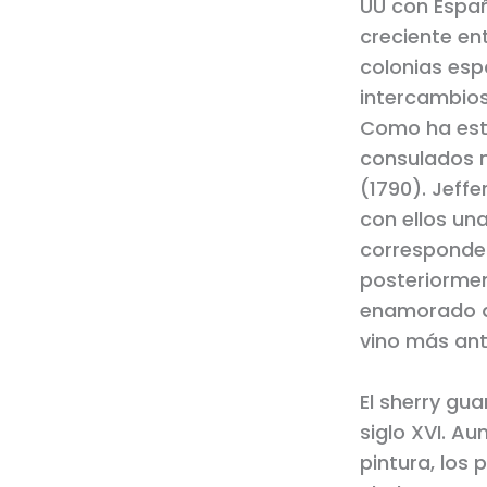
UU con España
creciente ent
colonias esp
intercambios
Como ha estu
consulados n
(1790). Jeff
con ellos una
corresponden
posteriorme
enamorado de
vino más ant
El sherry gua
siglo XVI. Au
pintura, los