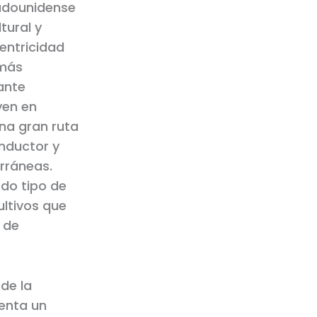
tadounidense
tural y
entricidad
 más
lante
yen en
una gran ruta
nductor y
rráneas.
do tipo de
ultivos que
 de
de la
senta un