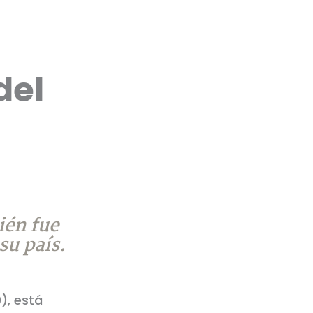
del
ién fue
su país.
), está