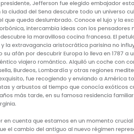
 presidente, Jefferson fue elegido embajador es
n la ciudad del Sena descubre todo un universo cul
 el que queda deslumbrado. Conoce el lujo y la exc
borbónica, intercambia ideas con los pensadores
 descubre la maravillosa cocina francesa. El petu
y la extravagancia aristocrática parisina no influ
 su afán por descubrir Europa lo lleva en 1787 a 
ntico viajero romántico. Alquiló un coche con co
ella, Burdeos, Lombardía y otras regiones medite
xquisito, fue recogiendo y enviando a América to
antas y arbustos al tiempo que conocía exóticos c
 años más tarde, en su famosa residencia familiar
rginia.
r en cuenta que estamos en un momento crucial 
 que el cambio del antiguo al nuevo régimen repre