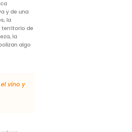
ica
va y de una
s, la
territorio de
eza, la
bolizan algo