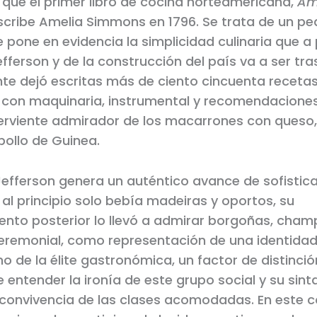
ue el primer libro de cocina norteamericana,
Am
 escribe Amelia Simmons en 1796. Se trata de un p
 pone en evidencia la simplicidad culinaria que a p
efferson y de la construcción del país va a ser tr
nte dejó escritas más de ciento cincuenta recetas
 con maquinaria, instrumental y recomendacione
 ferviente admirador de los macarrones con queso
pollo de Guinea.
efferson genera un auténtico avance de sofistica
 al principio solo bebía madeiras y oportos, su
nto posterior lo llevó a admirar borgoñas, cha
ceremonial, como representación de una identidad 
 de la élite gastronómica, un factor de distinci
entender la ironía de este grupo social y su sin
convivencia de las clases acomodadas. En este co