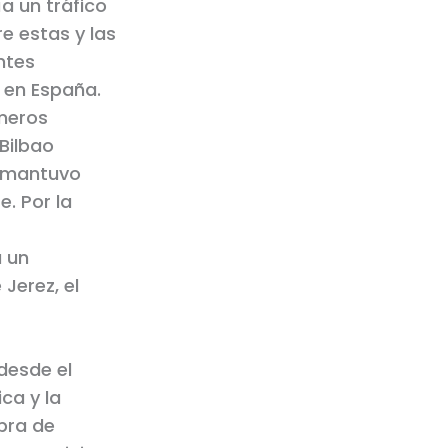
ía un tráfico
re estas y las
ntes
r en España.
meros
Bilbao
y mantuvo
e. Por la
 un
Jerez, el
 desde el
ca y la
obra de