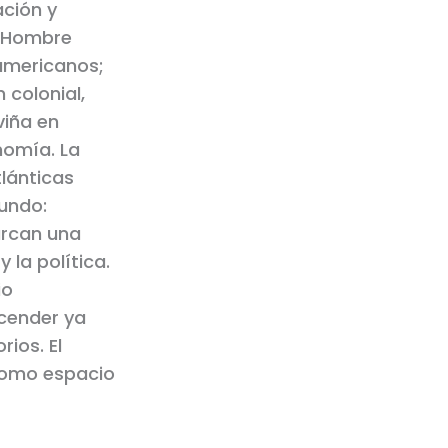
ción y
. Hombre
eamericanos;
n colonial,
 viña en
nomía. La
tlánticas
undo:
arcan una
 la política.
io
cender ya
rios. El
 como espacio