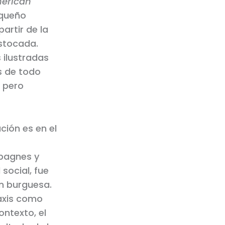
erican
equeño
artir de la
astocada.
 ilustradas
s de todo
, pero
ción es en el
mpagnes y
social, fue
ón burguesa.
taxis como
ntexto, el