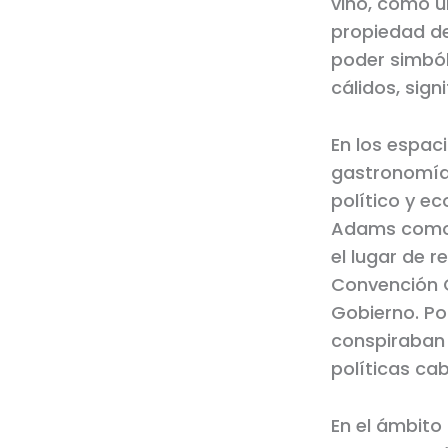
vino, como un
propiedad de 
poder simbóli
cálidos, sign
En los espaci
gastronomía y
político y ec
Adams como 
el lugar de 
Convención C
Gobierno. Po
conspiraban 
políticas ca
En el ámbito